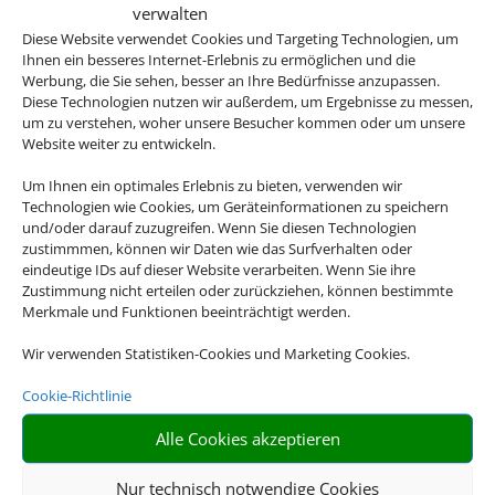
verwalten
Diese Website verwendet Cookies und Targeting Technologien, um
Ihnen ein besseres Internet-Erlebnis zu ermöglichen und die
Werbung, die Sie sehen, besser an Ihre Bedürfnisse anzupassen.
Einfach und schnell
Diese Technologien nutzen wir außerdem, um Ergebnisse zu messen,
Buchen Sie Bahn und Hotel im
um zu verstehen, woher unsere Besucher kommen oder um unsere
Website weiter zu entwickeln.
Paket.
Um Ihnen ein optimales Erlebnis zu bieten, verwenden wir
Technologien wie Cookies, um Geräteinformationen zu speichern
und/oder darauf zuzugreifen. Wenn Sie diesen Technologien
zustimmmen, können wir Daten wie das Surfverhalten oder
eindeutige IDs auf dieser Website verarbeiten. Wenn Sie ihre
Zustimmung nicht erteilen oder zurückziehen, können bestimmte
Merkmale und Funktionen beeinträchtigt werden.
Wir verwenden Statistiken-Cookies und Marketing Cookies.
Reisen mit Haustier
Cookie-Richtlinie
Nutzen Sie den beliebten Filter
Alle Cookies akzeptieren
und nehmen Sie Ihr Haustier
mit auf Reisen.
Nur technisch notwendige Cookies